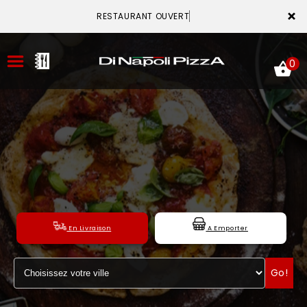
×
RESTAURANT OUVERT
0
ACCUEIL
LA CARTE
VOTRE COMPTE
En Livraison
A Emporter
NOTRE RESTAURANT
Go!
VOS AVIS
MENTIONS LÉGALES