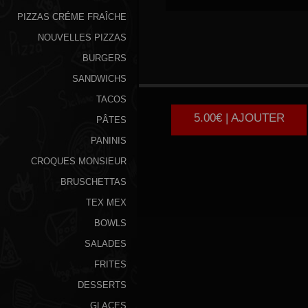
PIZZAS CRÉME FRAÎCHE
NOUVELLES PIZZAS
BURGERS
CROQUE
MONSIEUR
SANDWICHS
TACOS
5.00€ | AJOUTER
PÂTES
PANINIS
CROQUES MONSIEUR
BRUSCHETTAS
TEX MEX
BOWLS
SALADES
FRITES
DESSERTS
GLACES