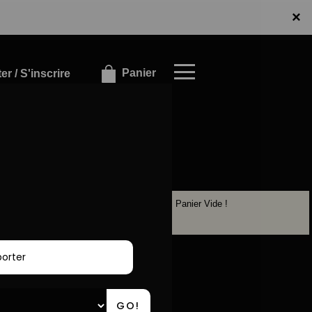
x
×
Panier
r / S'inscrire
Panier Vide !