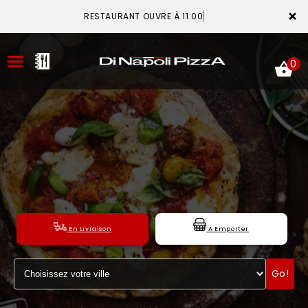
×
RESTAURANT OUVRE À 11:00
0
ACCUEIL
LA CARTE
VOTRE COMPTE
En Livraison
A Emporter
NOTRE RESTAURANT
Go!
VOS AVIS
MENTIONS LÉGALES