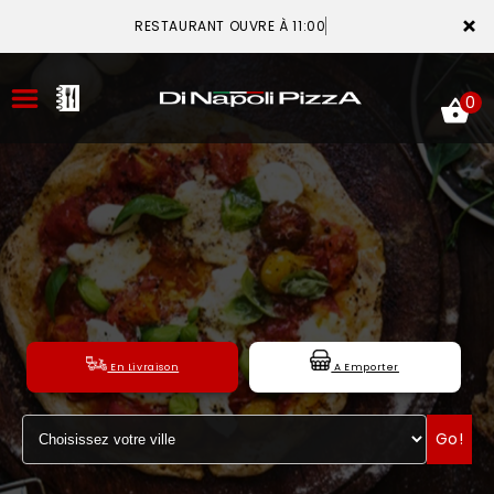
×
RESTAURANT OUVRE À 11:00
0
ACCUEIL
LA CARTE
VOTRE COMPTE
En Livraison
A Emporter
NOTRE RESTAURANT
Go!
VOS AVIS
MENTIONS LÉGALES