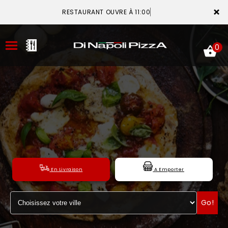
×
RESTAURANT OUVRE À 11:00
0
ACCUEIL
LA CARTE
VOTRE COMPTE
En Livraison
A Emporter
NOTRE RESTAURANT
Go!
VOS AVIS
MENTIONS LÉGALES