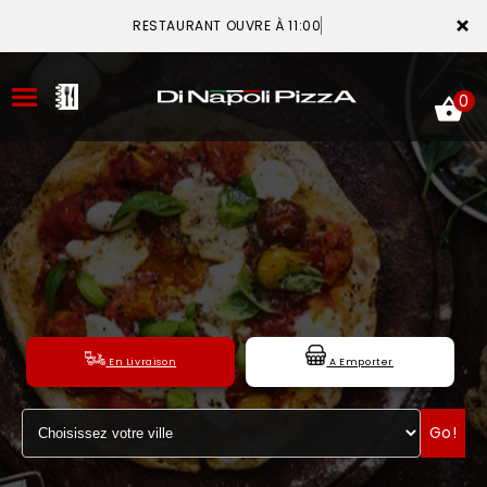
×
RESTAURANT OUVRE À 11:00
0
ACCUEIL
LA CARTE
VOTRE COMPTE
En Livraison
A Emporter
NOTRE RESTAURANT
Go!
VOS AVIS
MENTIONS LÉGALES